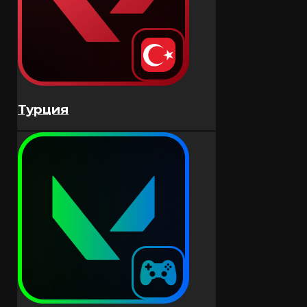
FC XBOX
FC PC-EA App
League of Legends
Пабджи Моб
Турция
Пополнение по UID
Коды
Arena Breakout (Mobile)
Mobile Legends: Bang Bang
MLBB Россия
MLBB Глобал