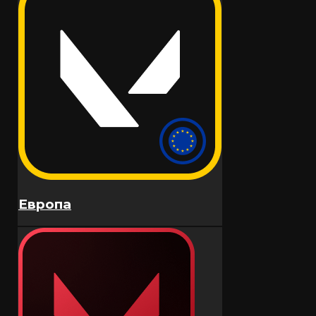
Zenless Zone Zero
Honkai: Star Rail
Fortnite
Apex Legends
Delta Force
Европа
Arena Breakout: Infinite (PC)
Overwatch
FC 25