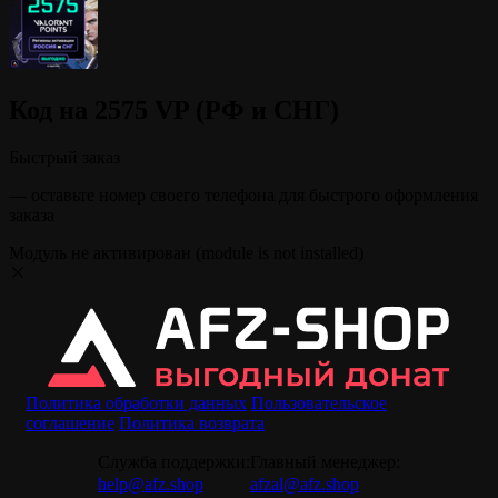
Код на 2575 VP (РФ и СНГ)
Быстрый заказ
— оставьте номер своего телефона для быстрого оформления
заказа
Модуль не активирован (module is not installed)
Политика обработки данных
Пользовательское
соглашение
Политика возврата
Служба поддержки:
Главный менеджер:
help@afz.shop
afzal@afz.shop