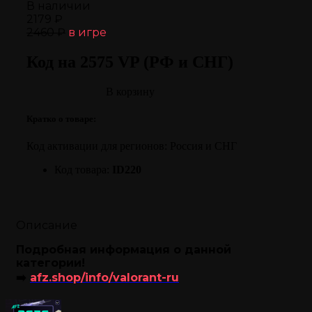
В наличии
2179 ₽
2460 ₽
в игре
Код на 2575 VP (РФ и СНГ)
В корзину
Кратко о товаре:
Код активации для регионов: Россия и СНГ
Код товара:
ID220
Описание
Подробная информация о данной
категории!
➡️
afz.shop/info/valorant-ru