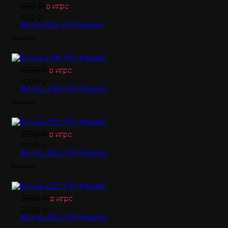
Zenless Zone Zero
620 ₽
в игре
559 ₽
Код на 825 VP (Турция)
Honkai: Star Rail
В корзину
Fortnite
1260 ₽
в игре
1099 ₽
Код на 1700 VP (Турция)
Apex Legends
В корзину
Delta Force
2150 ₽
в игре
1799 ₽
Arena Breakout: Infinite (PC)
Код на 2925 VP (Турция)
В корзину
Overwatch
3100 ₽
в игре
2699 ₽
FC 25
Код на 4325 VP (Турция)