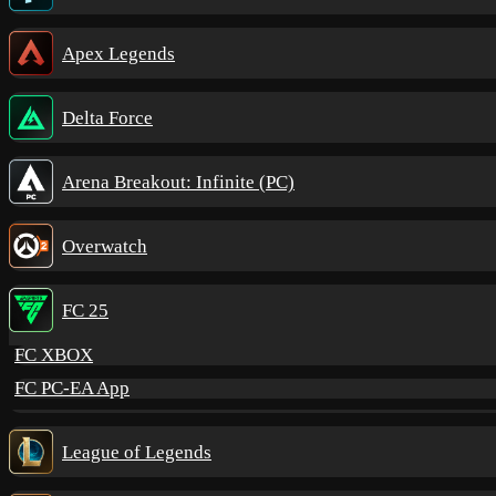
Apex Legends
Delta Force
Arena Breakout: Infinite (PC)
Overwatch
FC 25
FC XBOX
FC PC-EA App
League of Legends