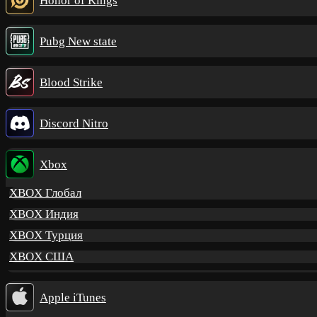
Honor of Kings
Pubg New state
Blood Strike
Discord Nitro
Xbox
XBOX Глобал
XBOX Индия
XBOX Турция
XBOX США
Apple iTunes