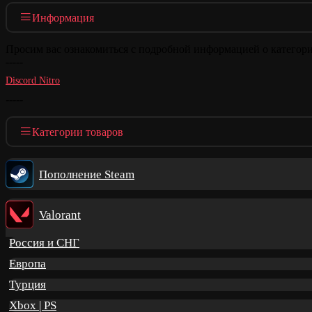
Информация
Просим вас ознакомиться с подробной информацией о категор
-----
Discord Nitro
-----
Категории товаров
Пополнение Steam
Valorant
Россия и СНГ
Европа
Турция
Xbox | PS