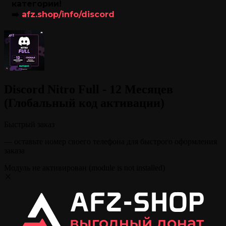
категории!
➡️
afz.shop/info/discord
Discord Nitro Full - 12 Месяцев
(Глобальный код активации)
Быстрый заказ
— оставьте номер своего телефона для быстрого оформления
заказа
Модуль не активирован (module is not installed)