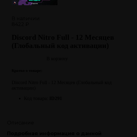
В наличии
8422 ₽
Discord Nitro Full - 12 Месяцев
(Глобальный код активации)
В корзину
Кратко о товаре:
Discord Nitro Full - 12 Месяцев (Глобальный код
активации)
Код товара:
ID291
Описание
Подробная информация о данной