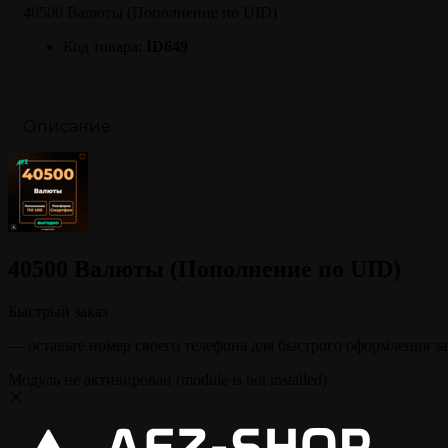
40500 Валюты (Пополнение по UID)
Код товара:
ID649
Описание
40500 Валюты (Пополнение по UID)
Быстрый заказ
— оставьте номер своего телефона для быстрого оформления за
Модуль не активирован (module is not installed)