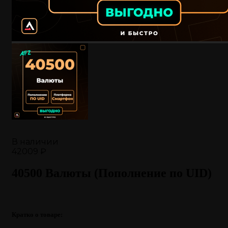
В наличии
42009 ₽
40500 Валюты (Пополнение по UID)
Кратко о товаре: