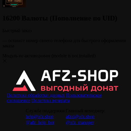
16200 Валюты (Пополнение по UID)
Быстрый заказ
— оставьте номер своего телефона для быстрого оформления
заказа
Модуль не активирован (module is not installed)
Политика обработки данных
Пользовательское
соглашение
Политика возврата
Служба поддержки:
Главный менеджер:
help@afz.shop
afzal@afz.shop
@afz_help_bot
@afz_manager