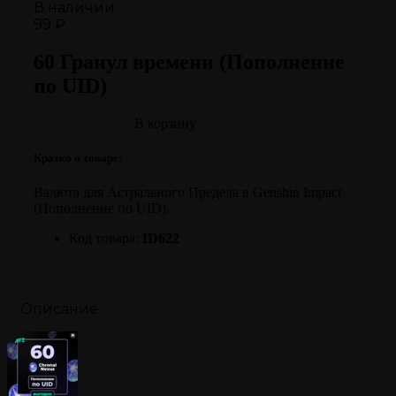
В наличии
99 ₽
60 Гранул времени (Пополнение
по UID)
В корзину
Кратко о товаре:
Валюта для Астрального Предела в Genshin Impact
(Пополнение по UID).
Код товара:
ID622
Описание