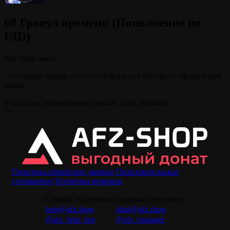
60 Гранул времени (Пополнение по
UID)
Быстрый заказ
— оставьте номер своего телефона для быстрого оформления
заказа
Модуль не активирован (module is not installed)
Политика обработки данных
Пользовательское
соглашение
Политика возврата
Служба поддержки:
Главный менеджер:
help@afz.shop
afzal@afz.shop
@afz_help_bot
@afz_manager