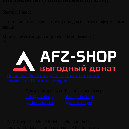
Быстрый заказ
— оставьте номер своего телефона для быстрого оформления
заказа
Модуль не активирован (module is not installed)
Политика обработки данных
Пользовательское
соглашение
Политика возврата
Служба поддержки:
Главный менеджер:
help@afz.shop
afzal@afz.shop
@afz_help_bot
@afz_manager
AFZ-Shop © 2026 | All rights belong to their
copyright holders. Company name: AFZ Industries