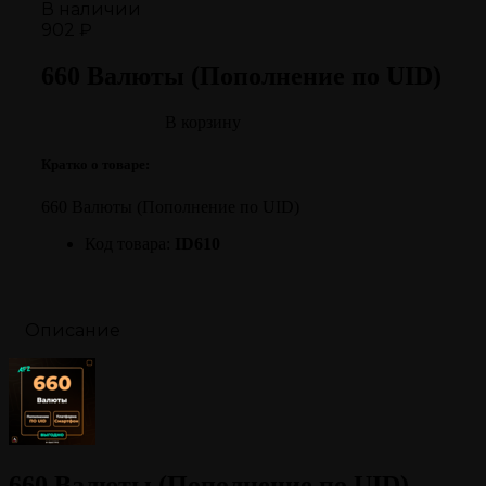
В наличии
902 ₽
660 Валюты (Пополнение по UID)
В корзину
Кратко о товаре:
660 Валюты (Пополнение по UID)
Код товара:
ID610
Описание
660 Валюты (Пополнение по UID)