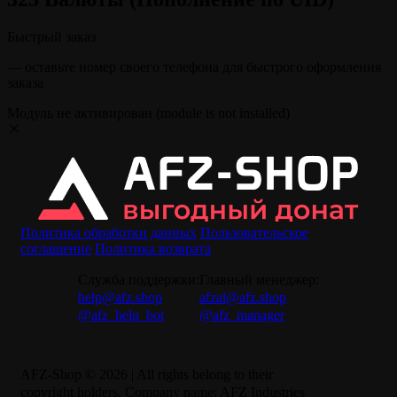
Быстрый заказ
— оставьте номер своего телефона для быстрого оформления
заказа
Модуль не активирован (module is not installed)
Политика обработки данных
Пользовательское
соглашение
Политика возврата
Служба поддержки:
Главный менеджер:
help@afz.shop
afzal@afz.shop
@afz_help_bot
@afz_manager
AFZ-Shop © 2026 | All rights belong to their
copyright holders. Company name: AFZ Industries