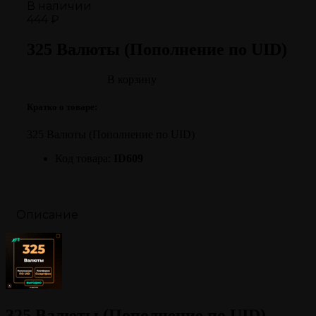
В наличии
444 ₽
325 Валюты (Пополнение по UID)
В корзину
Кратко о товаре:
325 Валюты (Пополнение по UID)
Код товара:
ID609
Описание
325 Валюты (Пополнение по UID)