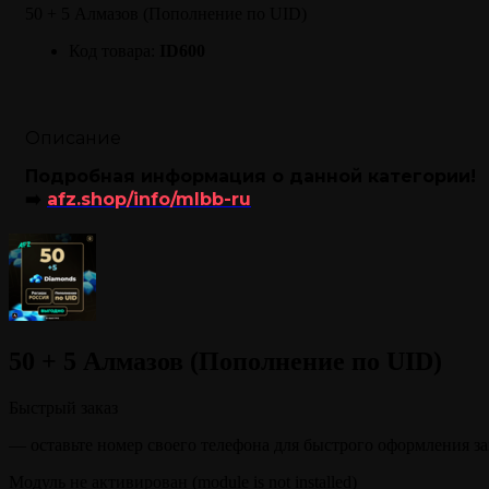
50 + 5 Алмазов (Пополнение по UID)
Код товара:
ID600
Описание
Подробная информация о данной категории!
➡️
afz.shop/info/mlbb-ru
50 + 5 Алмазов (Пополнение по UID)
Быстрый заказ
— оставьте номер своего телефона для быстрого оформления за
Модуль не активирован (module is not installed)