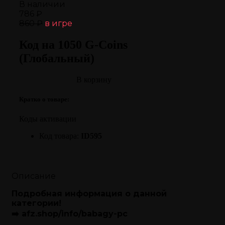
В наличии
786 ₽
860 ₽
в игре
Код на 1050 G-Coins
(Глобальный)
В корзину
Кратко о товаре:
Коды активации
Код товара:
ID595
Описание
Подробная информация о данной
категории!
➡️
afz.shop/info/babagy-pc