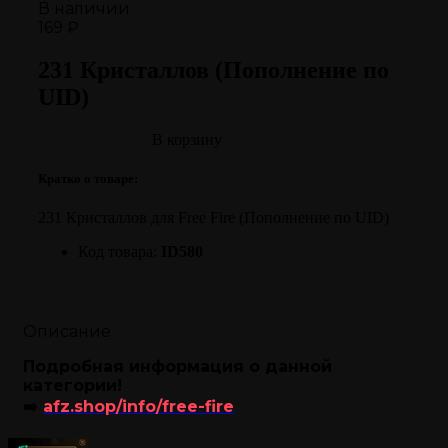
В наличии
169 ₽
231 Кристаллов (Пополнение по
UID)
В корзину
Кратко о товаре:
231 Кристаллов для Free Fire (Пополнение по UID)
Код товара:
ID580
Описание
Подробная информация о данной
категории!
➡️
afz.shop/info/free-fire