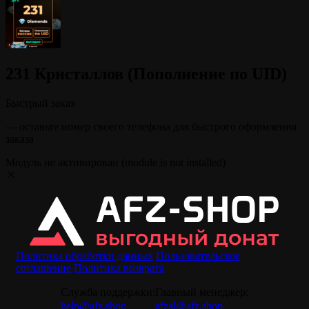
231 Кристаллов (Пополнение по UID)
Быстрый заказ
— оставьте номер своего телефона для быстрого оформления
заказа
Модуль не активирован (module is not installed)
Политика обработки данных
Пользовательское
соглашение
Политика возврата
Служба поддержки:
Главный менеджер:
help@afz.shop
afzal@afz.shop