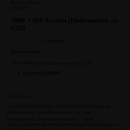
В наличии
3801 ₽
5000 + 800 Золота (Пополнение по
UID)
В корзину
Кратко о товаре:
5000 + 800 Золота (Пополнение по UID)
Код товара:
ID469
Описание
<p><strong><span style="font-size:16px;">Подробная
информация о данной категории!<br /> ➡️ <a
href="https://afz.shop/info/blood-strike"><span
style="color:#ff4458;">afz.shop/info/blood-strike</span></a>
</span></strong></p>