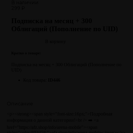
В наличии
299 ₽
Подписка на месяц + 300
Облигаций (Пополнение по UID)
В корзину
Кратко о товаре:
Подписка на месяц + 300 Облигаций (Пополнение по
UID)
Код товара:
ID446
Описание
<p><strong><span style="font-size:16px;">Подробная
информация о данной категории!<br /> ➡️ <a
href="https://afz.shop/info/arena-mobile"><span
style="color:#ff4458;">afz.shop/info/arena-mobile</span></a>