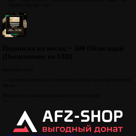
</span></strong></p>
Подписка на месяц + 300 Облигаций
(Пополнение по UID)
Быстрый заказ
— оставьте номер своего телефона для быстрого оформления
заказа
Модуль не активирован (module is not installed)