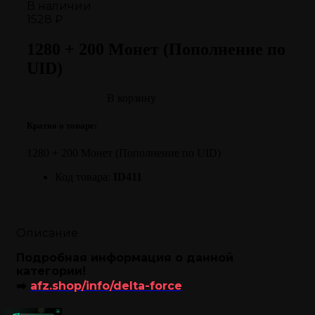
В наличии
1528 ₽
1280 + 200 Монет (Пополнение по
UID)
В корзину
Кратко о товаре:
1280 + 200 Монет (Пополнение по UID)
Код товара:
ID411
Описание
Подробная информация о данной
категории!
➡️
afz.shop/info/delta-force