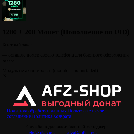
1280 + 200 Монет (Пополнение по UID)
Быстрый заказ
— оставьте номер своего телефона для быстрого оформления
заказа
Модуль не активирован (module is not installed)
Политика обработки данных
Пользовательское
соглашение
Политика возврата
Служба поддержки:
Главный менеджер:
help@afz.shop
afzal@afz.shop