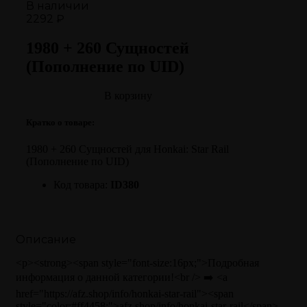
В наличии
2292 ₽
1980 + 260 Сущностей
(Пополнение по UID)
В корзину
Кратко о товаре:
1980 + 260 Сущностей для Honkai: Star Rail
(Пополнение по UID)
Код товара:
ID380
Описание
<p><strong><span style="font-size:16px;">Подробная
информация о данной категории!<br /> ➡️ <a
href="https://afz.shop/info/honkai-star-rail"><span
style="color:#ff4458;">afz.shop/info/honkai-star-rail</span>