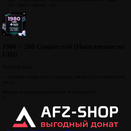
</a></span></strong></p>
1980 + 260 Сущностей (Пополнение по
UID)
Быстрый заказ
— оставьте номер своего телефона для быстрого оформления
заказа
Модуль не активирован (module is not installed)