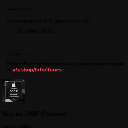
Кратко о товаре:
Код активации на 500₽ для региона Россия.
Код товара:
ID328
Описание
Подробная информация о данной категории!
➡️
afz.shop/info/itunes
Код на 500₽ (Россия)
Быстрый заказ